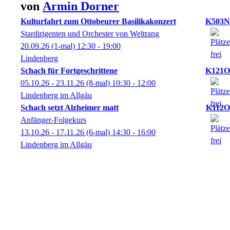
von
Armin
Dorner
Kulturfahrt zum Ottobeurer Basilikakonzert
K503N
Stardirigenten und Orchester von Weltrang
20.09.26
(1-mal)
12:30
- 19:00
Lindenberg
Schach für Fortgeschrittene
K121O
05.10.26 - 23.11.26
(8-mal)
10:30
- 12:00
Lindenberg im Allgäu
Schach setzt Alzheimer matt
K112O
Anfänger-Folgekurs
13.10.26 - 17.11.26
(6-mal)
14:30
- 16:00
Lindenberg im Allgäu